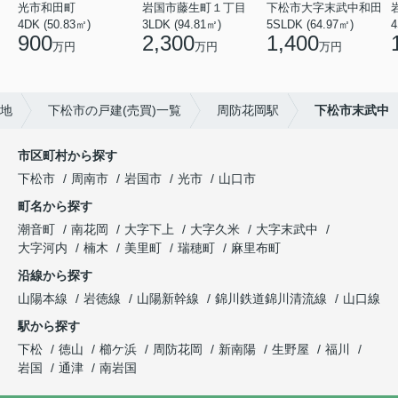
光市和田町
岩国市藤生町１丁目
下松市大字末武中和田
4DK (50.83㎡)
3LDK (94.81㎡)
5SLDK (64.97㎡)
4
900
2,300
1,400
万円
万円
万円
地
下松市の戸建(売買)一覧
周防花岡駅
下松市末武中
市区町村から探す
下松市
周南市
岩国市
光市
山口市
町名から探す
潮音町
南花岡
大字下上
大字久米
大字末武中
大字河内
楠木
美里町
瑞穂町
麻里布町
沿線から探す
山陽本線
岩徳線
山陽新幹線
錦川鉄道錦川清流線
山口線
駅から探す
下松
徳山
櫛ケ浜
周防花岡
新南陽
生野屋
福川
岩国
通津
南岩国