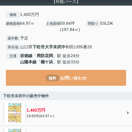
【外観パース】
1,400万円
価格
64.97㎡
59.84坪
5SLDK
建物面積
土地面積
間取り
(197.84㎡)
予定
築年数
山口県
下松市
大字末武中
和田1395番20
所在地
岩徳線
「
周防花岡
」駅 徒歩24分
交通
山陽本線
「
櫛ケ浜
」駅 徒歩33分
お問い合わせ
無料
下松市末武中の販売中物件
1,400万円
19.65坪(64.97㎡)