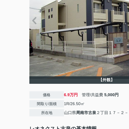
【外観】
6.9万円
管理/共益費
5,000円
価格
1R/26.50㎡
間取り/面積
山口県
周南市
古泉
２丁目１７－２－
所在地
レオネクスト古泉の基本情報