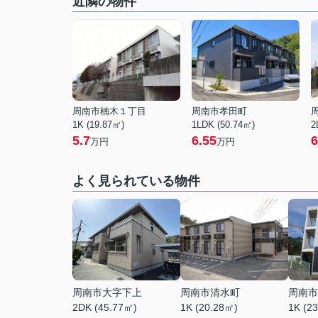
近隣の物件
周南市楠木１丁目
周南市孝田町
1K (19.87㎡)
1LDK (50.74㎡)
2
5.7
6.55
6
万円
万円
よく見られている物件
周南市大字下上
周南市清水町
周南市
2DK (45.77㎡)
1K (20.28㎡)
1K (2