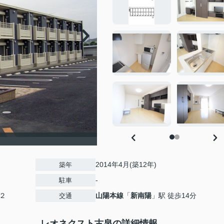
2014年4月(築12年)
築年
-
駐車
２
山陽本線
「
新南陽
」駅 徒歩14分
交通
レオネクスト古泉の詳細情報