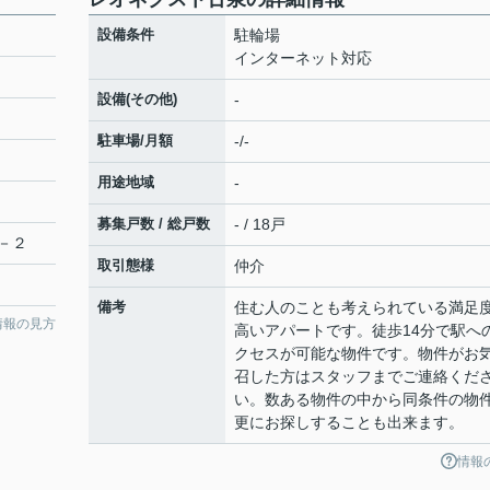
設備条件
駐輪場
インターネット対応
設備(その他)
-
駐車場/月額
-/-
用途地域
-
募集戸数 / 総戸数
- / 18戸
－２
取引態様
仲介
備考
住む人のことも考えられている満足
情報の見方
高いアパートです。徒歩14分で駅へ
クセスが可能な物件です。物件がお
召した方はスタッフまでご連絡くだ
い。数ある物件の中から同条件の物
更にお探しすることも出来ます。
情報