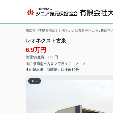
周南市で不動産売却をお考えの方は有限会社大地
周南市
レオネクスト古泉
6.9万円
管理/共益費 5,000円
山口県
周南市
古泉
２丁目１７－２－２
山陽本線「新南陽」駅徒歩14分
1
/
12