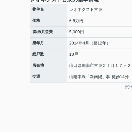
物件名
レオネクスト古泉
価格
6.9万円
管理/共益費
5,000円
築年月
2014年4月（築12年）
総戸数
18戸
所在地
山口県
周南市
古泉
２丁目１７－２
交通
山陽本線
「
新南陽
」駅 徒歩14分