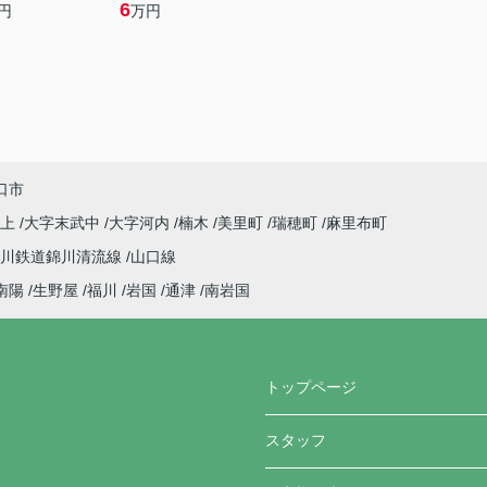
6
円
万円
口市
下上
大字末武中
大字河内
楠木
美里町
瑞穂町
麻里布町
錦川鉄道錦川清流線
山口線
南陽
生野屋
福川
岩国
通津
南岩国
トップページ
スタッフ