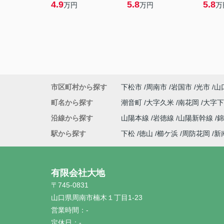
4.9
5.8
5.8
万円
万円
万
市区町村から探す
下松市
周南市
岩国市
光市
山
町名から探す
潮音町
大字久米
南花岡
大字
沿線から探す
山陽本線
岩徳線
山陽新幹線
駅から探す
下松
徳山
櫛ケ浜
周防花岡
新
有限会社大地
〒745-0831
山口県周南市楠木１丁目1-23
営業時間：
-
定休日：
-