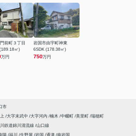
門前町３丁目
岩国市由宇町神東
(189.18㎡)
6SDK (178.38㎡)
0
750
万円
万円
口市
下上
大字末武中
大字河内
楠木
中畷町
美里町
瑞穂町
錦川鉄道錦川清流線
山口線
南陽
福川
生野屋
岩国
通津
南岩国