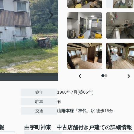
1960年7月(築66年)
築年
有
駐車
山陽本線
「
神代
」駅 徒歩15分
交通
報
由宇町神東 中古店舗付き戸建ての詳細情報