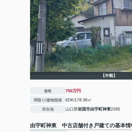
【外観】
750万円
価格
6DK/178.38㎡
間取り/建物面積
山口県
岩国市
由宇町神東
2395
所在地
由宇町神東 中古店舗付き戸建ての基本情