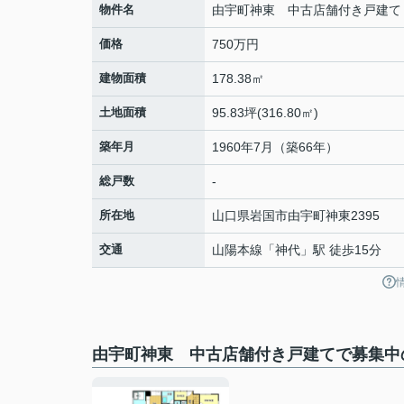
物件名
由宇町神東 中古店舗付き戸建て
価格
750万円
建物面積
178.38㎡
土地面積
95.83坪(316.80㎡)
築年月
1960年7月（築66年）
総戸数
-
所在地
山口県
岩国市
由宇町神東
2395
交通
山陽本線
「
神代
」駅 徒歩15分
由宇町神東 中古店舗付き戸建てで募集中