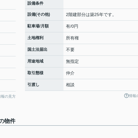
設備条件
設備(その他)
2階建部分は築25年です。
駐車場/月額
有/0円
土地権利
所有権
国土法届出
不要
用途地域
無指定
取引態様
仲介
引渡し
相談
情報
情報の見方
の物件