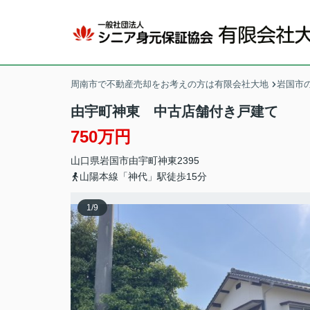
周南市で不動産売却をお考えの方は有限会社大地
岩国市の
由宇町神東 中古店舗付き戸建て
750万円
山口県
岩国市
由宇町神東
2395
山陽本線「神代」駅徒歩15分
1
/
9