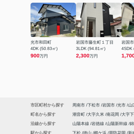
光市和田町
岩国市藤生町１丁目
岩国市
4DK (50.83㎡)
3LDK (94.81㎡)
4SDK 
900
2,300
1,70
万円
万円
市区町村から探す
周南市
下松市
岩国市
光市
山
町名から探す
潮音町
大字久米
南花岡
大字
沿線から探す
山陽本線
岩徳線
山陽新幹線
駅から探す
下松
徳山
櫛ケ浜
周防花岡
新