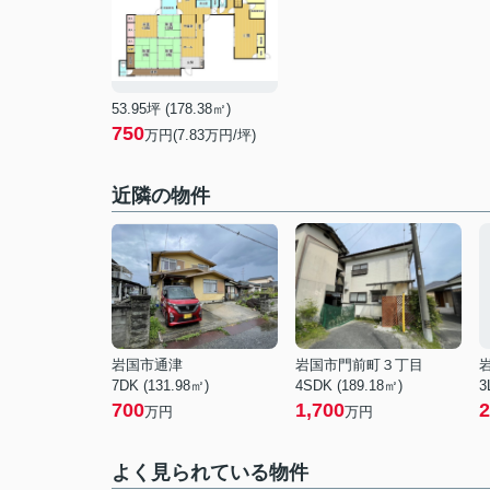
53.95坪 (178.38㎡)
750
万円(7.83万円/坪)
近隣の物件
岩国市通津
岩国市門前町３丁目
7DK (131.98㎡)
4SDK (189.18㎡)
3
700
1,700
2
万円
万円
よく見られている物件