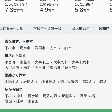
1LDK (37.97㎡)
2DK (45.77㎡)
1K (20.28㎡)
1
7.35
4.9
5.8
万円
万円
万円
は有限会社大地
下松市の賃貸一覧
周防花岡駅
鈴蘭館
市区町村から探す
下松市
周南市
岩国市
光市
山口市
町名から探す
潮音町
南花岡
大字下上
大字久米
大字末武中
大字河内
楠木
美里町
瑞穂町
麻里布町
沿線から探す
山陽本線
岩徳線
山陽新幹線
錦川鉄道錦川清流線
山口線
駅から探す
下松
徳山
櫛ケ浜
周防花岡
新南陽
生野屋
福川
岩国
通津
南岩国