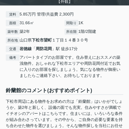
【外観】
5.85万円 管理/共益費 2,300円
賃料
31.66㎡
1K
面積
間取り
築2年
1階/2階建
築年数
所在階
山口県
下松市
望町
１丁目１４番３０号
所在地
岩徳線
「
周防花岡
」駅 徒歩17分
交通
アパートタイプのお部屋です。住み替えにおススメの築
備考
浅物件。おしゃれな下松市エリアや周防花岡付近でお気
に入りのお部屋を探しましょう。気になる物件が御座い
ましたらご連絡下さい、お待ちしております。
鈴蘭館のコメント(おすすめポイント)
下松市周辺にある物件をお求めの方は「鈴蘭館」はいかがでしょ
うか。築2年と新しく、設備の面でも充実。住みやすさが満載で
イチオシのアパートはこちらです。住まいには、いろいろな条件
が組み合わさっています。その中から、ご自身の必要な要素を持
ち合わせた物件を選びましょう。そんな物件探しを当社にお任せ