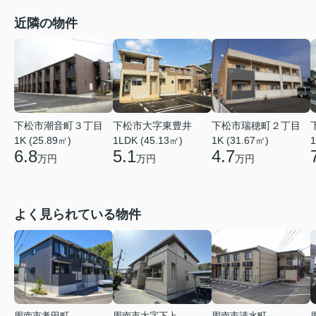
近隣の物件
下松市潮音町３丁目
下松市大字東豊井
下松市瑞穂町２丁目
1K (25.89㎡)
1LDK (45.13㎡)
1K (31.67㎡)
1
6.8
5.1
4.7
万円
万円
万円
よく見られている物件
周南市孝田町
周南市大字下上
周南市清水町