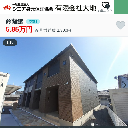
0
お気に入り
鈴蘭館
空室1
5.85万円
管理/共益費 2,300円
1
/
19