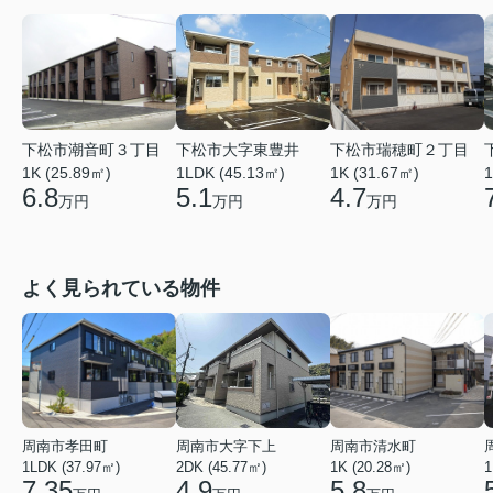
下松市潮音町３丁目
下松市大字東豊井
下松市瑞穂町２丁目
1K (25.89㎡)
1LDK (45.13㎡)
1K (31.67㎡)
1
6.8
5.1
4.7
万円
万円
万円
よく見られている物件
周南市孝田町
周南市大字下上
周南市清水町
1LDK (37.97㎡)
2DK (45.77㎡)
1K (20.28㎡)
1
7.35
4.9
5.8