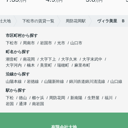
万円
万円
万円
社大地
下松市の賃貸一覧
周防花岡駅
ヴィラ美里 Ｂ
市区町村から探す
下松市
周南市
岩国市
光市
山口市
町名から探す
潮音町
南花岡
大字下上
大字久米
大字末武中
大字河内
楠木
美里町
瑞穂町
麻里布町
沿線から探す
山陽本線
岩徳線
山陽新幹線
錦川鉄道錦川清流線
山口線
駅から探す
下松
徳山
櫛ケ浜
周防花岡
新南陽
生野屋
福川
岩国
通津
南岩国
有限会社大地