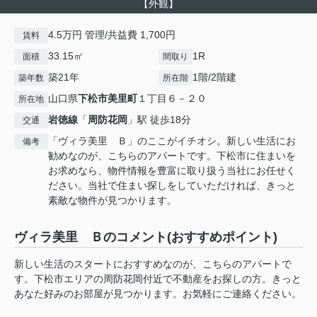
【外観】
4.5万円 管理/共益費 1,700円
賃料
33.15㎡
1R
面積
間取り
築21年
1階/2階建
築年数
所在階
山口県
下松市
美里町
１丁目６－２０
所在地
岩徳線
「
周防花岡
」駅 徒歩18分
交通
「ヴィラ美里 Ｂ」のここがイチオシ。新しい生活にお
備考
勧めなのが、こちらのアパートです。下松市に住まいを
お求めなら、物件情報を豊富に取り扱う当社にお任せく
ださい。当社で住まい探しをしていただければ、きっと
素敵な物件が見つかります。
ヴィラ美里 Ｂのコメント(おすすめポイント)
新しい生活のスタートにおすすめなのが、こちらのアパートで
す。下松市エリアの周防花岡付近で不動産をお探しの方。きっと
あなた好みのお部屋が見つかります。お気軽にご連絡ください。