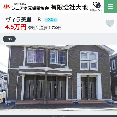
0
お気に入り
ヴィラ美里 Ｂ
空室1
4.5万円
管理/共益費 1,700円
1
/
19