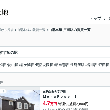
トップ
山陽本線 戸田駅の賃貸一覧
駅から探す
山陽本線の賃貸一覧
すすめの駅
松駅
/
徳山駅
/
櫛ケ浜駅
/
周防花岡駅
/
新南陽駅
/
生野屋駅
/
福川駅
/
戸田駅
件
ート
周南市
大字戸田
ＭｅｒｕＲｏｓｅ Ⅰ
4.7
万円
管理/共益費2,800円
44.34㎡ (2DK) /築24年 /2階建