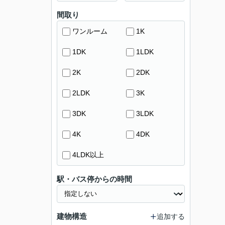
間取り
ワンルーム
1K
1DK
1LDK
2K
2DK
2LDK
3K
3DK
3LDK
4K
4DK
4LDK以上
駅・バス停からの時間
建物構造
追加する