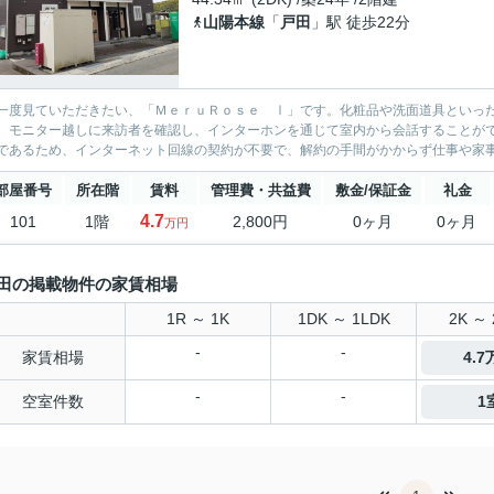
山陽本線
「
戸田
」駅 徒歩22分
一度見ていただきたい、「ＭｅｒｕＲｏｓｅ Ⅰ」です。化粧品や洗面道具といっ
。モニター越しに来訪者を確認し、インターホンを通じて室内から会話することが
であるため、インターネット回線の契約が不要で、解約の手間がかからず仕事や家事で
部屋番号
所在階
賃料
管理費・共益費
敷金/保証金
礼金
4.7
101
1階
2,800円
0ヶ月
0ヶ月
万円
田の掲載物件の家賃相場
1R ～ 1K
1DK ～ 1LDK
2K ～ 
-
-
家賃相場
4.
-
-
空室件数
1