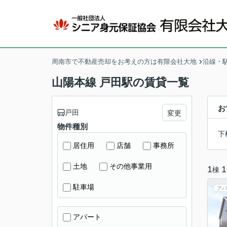
周南市で不動産売却をお考えの方は有限会社大地
沿線・
山陽本線 戸田駅の賃貸一覧
お
戸田
変更
物件種別
下
居住用
店舗
事務所
土地
その他事業用
1
1
棟
駐車場
アパ
アパート