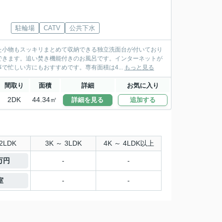
駐輪場
CATV
公共下水
た小物もスッキリまとめて収納できる独立洗面台が付いており
できます。追い焚き機能付きのお風呂です。インターネットが
忙しい方にもおすすめです。専有面積は4...
もっと見る
間取り
面積
詳細
お気に入り
2DK
44.34㎡
詳細を見る
追加する
2LDK
3K ～ 3LDK
4K ～ 4LDK以上
7万円
-
-
室
-
-